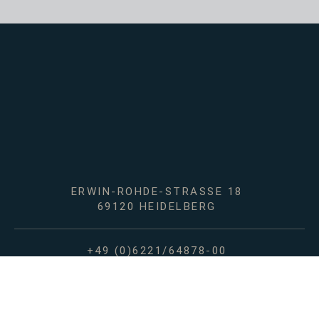
ERWIN-ROHDE-STRASSE 18
69120 HEIDELBERG
+49 (0)6221/64878-00
INFO@RBL-ARBEITSRECHT.DE
RBL NEWS ABONNIEREN