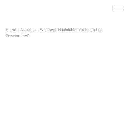
KANZLEI
Home
|
Aktuelles
|
WhatsApp Nachrichten als taugliches
TEAM
Beweismittel?
LEISTUNGEN
KARRIERE
AKTUELLES
KONTAKT