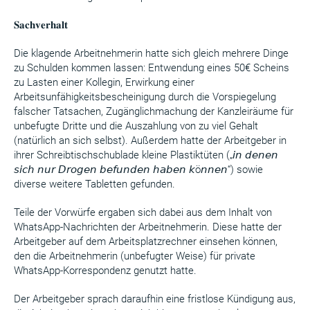
𝐒𝐚𝐜𝐡𝐯𝐞𝐫𝐡𝐚𝐥𝐭
Die klagende Arbeitnehmerin hatte sich gleich mehrere Dinge
zu Schulden kommen lassen: Entwendung eines 50€ Scheins
zu Lasten einer Kollegin, Erwirkung einer
Arbeitsunfähigkeitsbescheinigung durch die Vorspiegelung
falscher Tatsachen, Zugänglichmachung der Kanzleiräume für
unbefugte Dritte und die Auszahlung von zu viel Gehalt
(natürlich an sich selbst). Außerdem hatte der Arbeitgeber in
ihrer Schreibtischschublade kleine Plastiktüten („𝘪𝘯 𝘥𝘦𝘯𝘦𝘯
𝘴𝘪𝘤𝘩 𝘯𝘶𝘳 𝘋𝘳𝘰𝘨𝘦𝘯 𝘣𝘦𝘧𝘶𝘯𝘥𝘦𝘯 𝘩𝘢𝘣𝘦𝘯 𝘬ö𝘯𝘯𝘦𝘯“) sowie
diverse weitere Tabletten gefunden.
Teile der Vorwürfe ergaben sich dabei aus dem Inhalt von
WhatsApp-Nachrichten der Arbeitnehmerin. Diese hatte der
Arbeitgeber auf dem Arbeitsplatzrechner einsehen können,
den die Arbeitnehmerin (unbefugter Weise) für private
WhatsApp-Korrespondenz genutzt hatte.
Der Arbeitgeber sprach daraufhin eine fristlose Kündigung aus,