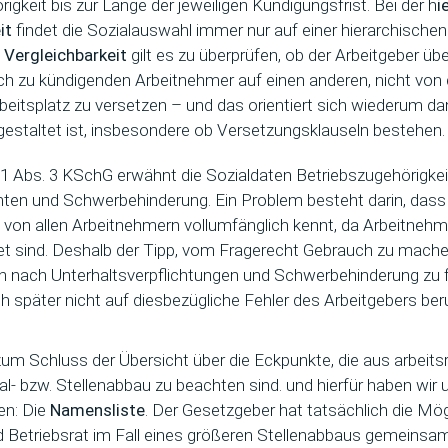
igkeit bis zur Länge der jeweiligen Kündigungsfrist. Bei der h
i
it
findet die Sozialauswahl immer nur auf einer hierarchischen
 Vergleichbarkeit
gilt es zu überprüfen, ob der Arbeitgeber üb
lich zu kündigenden Arbeitnehmer auf einen anderen, nicht von
beitsplatz zu versetzen – und das orientiert sich wiederum da
 gestaltet ist, insbesondere ob Versetzungsklauseln bestehen.
§ 1 Abs. 3 KSchG erwähnt die Sozialdaten Betriebszugehörigkeit
chten und Schwerbehinderung. Ein Problem besteht darin, dass 
t von allen Arbeitnehmern vollumfänglich kennt, da Arbeitnehm
htet sind. Deshalb der Tipp, vom Fragerecht Gebrauch zu mac
n nach Unterhaltsverpflichtungen und Schwerbehinderung zu 
ch später nicht auf diesbezügliche Fehler des Arbeitgebers ber
 Schluss der Übersicht über die Eckpunkte, die aus arbeitsr
 bzw. Stellenabbau zu beachten sind. und hierfür haben wir u
en: Die
Namensliste
. Der Gesetzgeber hat tatsächlich die Mög
d Betriebsrat im Fall eines größeren Stellenabbaus gemeinsam