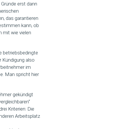
n Gründe erst dann
merischen
n, das garantieren
 bestimmen kann, ob
n mit wie vielen
e betriebsbedingte
er Kündigung also
Arbeitnehmer im
. Man spricht hier
nehmer gekündigt
vergleichbaren“
ei Kriterien: Die
nderen Arbeitsplatz