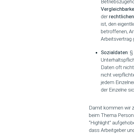
Betriebszugehör
Vergleichbarke
der
rechtlichen
ist, den eigent
betroffenen, Ar
Arbeitsvertrag
Sozialdaten
: 
Unterhaltspfli
Daten oft nich
nicht verpflic
jedem Einzelne
der Einzelne si
Damit kommen wir zum
beim Thema Personal-
“Highlight” aufgehob
dass Arbeitgeber un