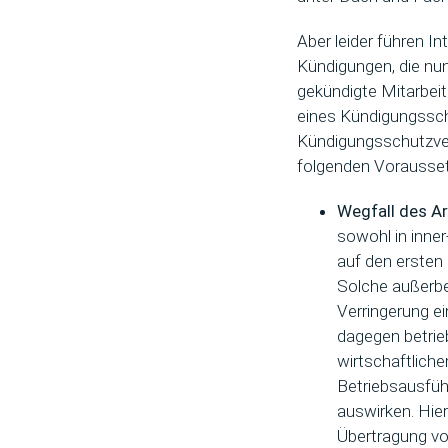
Aber leider führen I
Kündigungen, die nu
gekündigte Mitarbei
eines Kündigungssch
Kündigungsschutzver
folgenden Vorausse
Wegfall des A
sowohl in inner
auf den ersten
Solche außerbe
Verringerung e
dagegen betrie
wirtschaftliche
Betriebsausführ
auswirken. Hie
Übertragung vo