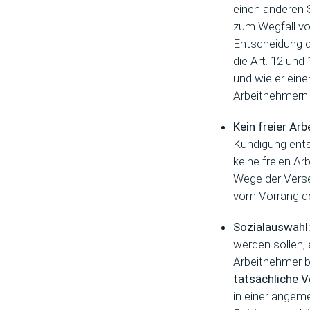
einen anderen S
zum Wegfall vo
Entscheidung d
die Art. 12 und
und wie er eine
Arbeitnehmern 
Kein freier Ar
Kündigung entsp
keine freien A
Wege der Verse
vom Vorrang d
Sozialauswahl
werden sollen, 
Arbeitnehmer be
tatsächliche V
in einer angeme