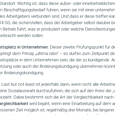
tandort. Wichtig ist, dass diese außer- oder innerbetriebliche
n Beschäftigungsbedarf führen, wenn sie mit einer unterneh
es Arbeitgebers verbunden sind. Und dass er diese treffen kan
 14 GG, die sicherstellen, dass der Arbeitgeber selbst darüber
n Betrieb führt, was er produziert oder welche Dienstleistunge
erbracht werden sollen.
beitsplatz in Unternehmen:
Dieser zweite Prüfungspunkt für di
ringt dem Prinzip „ultima ratio“ – es dürfen zum Zeitpunkt d
rbeitsplätze in dem Unternehmen sein, die der zu kündigende 
tzung oder auch der Änderungskündigung übernehmen könnte
er Änderungskündigung.
:
Last but not least ist jedenfalls dann, wenn nicht alle Arbeit
eine Sozialauswahl durchzuführen, die sich auf den Kreis der „
zieht. Dabei bestimmt sich die Art der Vergleichbarkeit nach dr
ergleichbarkeit
wird bejaht, wenn eine Einarbeitung auf dem a
ssenen Zeit möglich ist, regelmäßig drei Monate, bei längerer