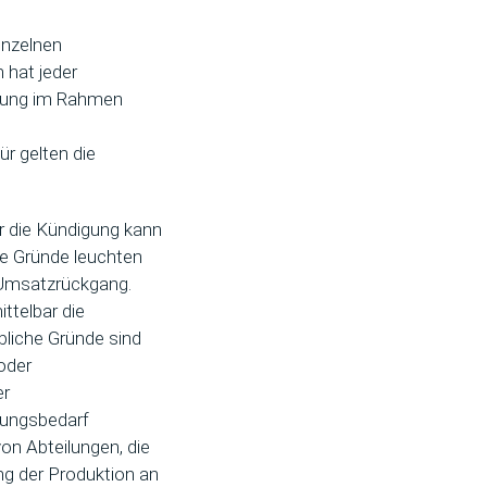
inzelnen
 hat jeder
igung im Rahmen
m
r gelten die
ür die Kündigung kann
che Gründe leuchten
r Umsatzrückgang.
ttelbar die
bliche Gründe sind
oder
er
igungsbedarf
on Abteilungen, die
ng der Produktion an