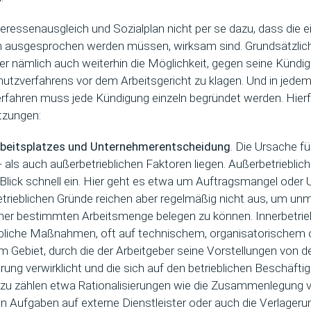
nteressenausgleich und Sozialplan nicht per se dazu, dass die e
n ausgesprochen werden müssen, wirksam sind. Grundsätzlich
ter nämlich auch weiterhin die Möglichkeit, gegen seine Künd
utzverfahrens vor dem Arbeitsgericht zu klagen. Und in jede
fahren muss jede Kündigung einzeln begründet werden. Hierfü
tzungen:
rbeitsplatzes und Unternehmerentscheidung
. Die Ursache f
- als auch außerbetrieblichen Faktoren liegen. Außerbetriebli
 Blick schnell ein. Hier geht es etwa um Auftragsmangel ode
trieblichen Gründe reichen aber regelmäßig nicht aus, um unmi
iner bestimmten Arbeitsmenge belegen zu können. Innerbetrie
bliche Maßnahmen, oft auf technischem, organisatorischem 
m Gebiet, durch die der Arbeitgeber seine Vorstellungen von d
ung verwirklicht und die sich auf den betrieblichen Beschäft
rzu zählen etwa Rationalisierungen wie die Zusammenlegung v
n Aufgaben auf externe Dienstleister oder auch die Verlageru