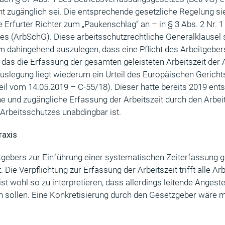
ht zugänglich sei. Die entsprechende gesetzliche Regelung s
e Erfurter Richter zum „Paukenschlag“ an – in § 3 Abs. 2 Nr. 1
es (ArbSchG). Diese arbeitsschutzrechtliche Generalklausel 
 dahingehend auszulegen, dass eine Pflicht des Arbeitgebers
 das die Erfassung der gesamten geleisteten Arbeitszeit der
Auslegung liegt wiederum ein Urteil des Europäischen Gerich
il vom 14.05.2019 – C-55/18). Dieser hatte bereits 2019 ent
che und zugängliche Erfassung der Arbeitszeit durch den Arbei
Arbeitsschutzes unabdingbar ist.
raxis
itgebers zur Einführung einer systematischen Zeiterfassung gilt
 Die Verpflichtung zur Erfassung der Arbeitszeit trifft alle A
t wohl so zu interpretieren, dass allerdings leitende Angeste
 sollen. Eine Konkretisierung durch den Gesetzgeber wäre 