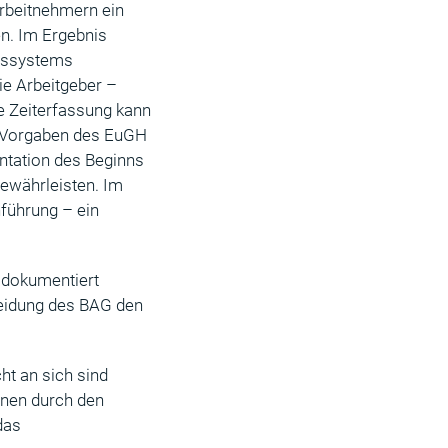
Arbeitnehmern ein
n. Im Ergebnis
ngssystems
ie Arbeitgeber –
ie Zeiterfassung kann
n Vorgaben des EuGH
ntation des Beginns
gewährleisten. Im
nführung – ein
r dokumentiert
heidung des BAG den
ht an sich sind
onen durch den
das