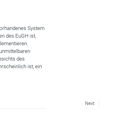
 vorhandenes System
en des EuGH ist,
lementieren.
 unmittelbaren
esichts des
cheinlich ist, ein
Next