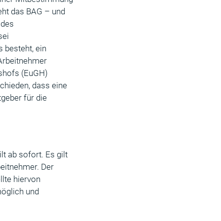
ieht das BAG – und
 des
sei
 besteht, ein
 Arbeitnehmer
tshofs (EuGH)
schieden, dass eine
tgeber für die
 ab sofort. Es gilt
rbeitnehmer. Der
llte hiervon
möglich und