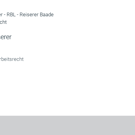
serer
rbeitsrecht