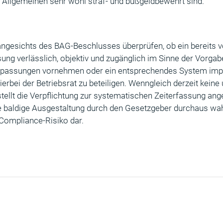
m Allgemeinen sehr wohl straf- und bußgeldbewehrt sind.
 angesichts des BAG-Beschlusses überprüfen, ob ein bereits
sung verlässlich, objektiv und zugänglich im Sinne der Vorgab
npassungen vornehmen oder ein entsprechendes System imp
ierbei der Betriebsrat zu beteiligen. Wenngleich derzeit keine
tellt die Verpflichtung zur systematischen Zeiterfassung ang
 baldige Ausgestaltung durch den Gesetzgeber durchaus wahrs
 Compliance-Risiko dar.