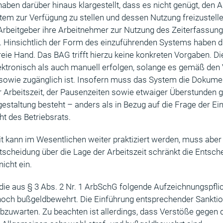
 haben darüber hinaus klargestellt, dass es nicht genügt, den 
em zur Verfügung zu stellen und dessen Nutzung freizustelle
 Arbeitgeber ihre Arbeitnehmer zur Nutzung des Zeiterfassu
. Hinsichtlich der Form des einzuführenden Systems haben d
freie Hand. Das BAG trifft hierzu keine konkreten Vorgaben. D
ktronisch als auch manuell erfolgen, solange es gemäß de
iv sowie zugänglich ist. Insofern muss das System die Dokume
 Arbeitszeit, der Pausenzeiten sowie etwaiger Überstunden 
gestaltung besteht – anders als in Bezug auf die Frage der Ei
 des Betriebsrats.
it kann im Wesentlichen weiter praktiziert werden, muss abe
ntscheidung über die Lage der Arbeitszeit schränkt die Entsc
icht ein.
ie aus § 3 Abs. 2 Nr. 1 ArbSchG folgende Aufzeichnungspflic
 noch bußgeldbewehrt. Die Einführung entsprechender Sankti
abzuwarten. Zu beachten ist allerdings, dass Verstöße gegen 