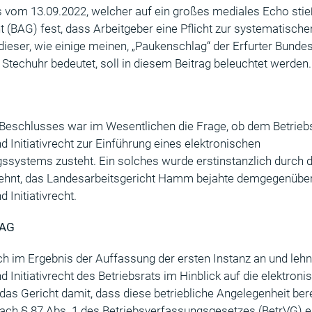
 vom 13.09.2022, welcher auf ein großes mediales Echo stieß
 (BAG) fest, dass Arbeitgeber eine Pflicht zur systematisch
b dieser, wie einige meinen, „Paukenschlag“ der Erfurter Bundes
Stechuhr bedeutet, soll in diesem Beitrag beleuchtet werden.
eschlusses war im Wesentlichen die Frage, ob dem Betriebs
Initiativrecht zur Einführung eines elektronischen
gssystems zusteht. Ein solches wurde erstinstanzlich durch 
lehnt, das Landesarbeitsgericht Hamm bejahte demgegenüber 
Initiativrecht.
BAG
h im Ergebnis der Auffassung der ersten Instanz an und lehn
Initiativrecht des Betriebsrats im Hinblick auf die elektron
das Gericht damit, dass diese betriebliche Angelegenheit bere
nach § 87 Abs. 1 des Betriebsverfassungsgesetzes (BetrVG)