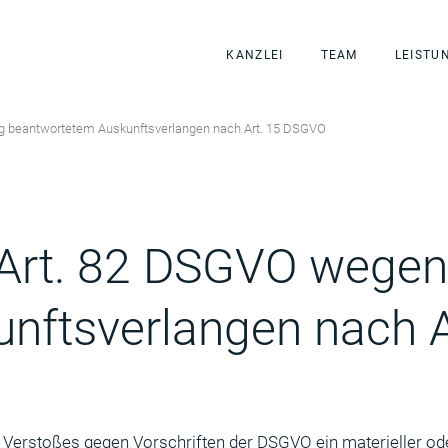
KANZLEI
TEAM
LEISTU
ig beantwortetem Auskunftsverlangen nach Art. 15 DSGVO
rt. 82 DSGVO wegen n
nftsverlangen nach 
 Verstoßes gegen Vorschriften der DSGVO ein materieller ode