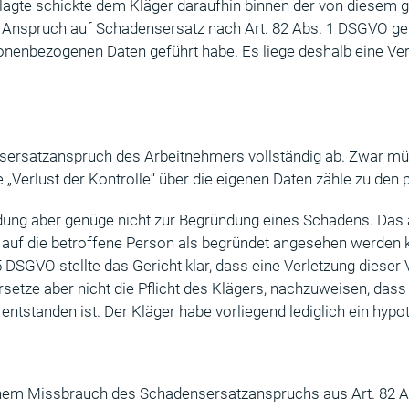
lagte schickte dem Kläger daraufhin binnen der von diesem g
Anspruch auf Schadensersatz nach Art. 82 Abs. 1 DSGVO gelt
sonenbezogenen Daten geführt habe. Es liege deshalb eine Ver
nsersatzanspruch des Arbeitnehmers vollständig ab. Zwar mü
 „Verlust der Kontrolle“ über die eigenen Daten zähle zu den 
ung aber genüge nicht zur Begründung eines Schadens. Das a
 auf die betroffene Person als begründet angesehen werden 
5 DSGVO stellte das Gericht klar, dass eine Verletzung dieser
etze aber nicht die Pflicht des Klägers, nachzuweisen, das
ntstanden ist. Der Kläger habe vorliegend lediglich ein hypo
d einem Missbrauch des Schadensersatzanspruchs aus Art. 82