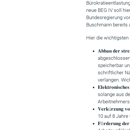
Bürokratieentlastung
neue BEG IV soll hie
Bundesregierung vor
Buschmann bereits a
Hier die wichtigsten
𝐀𝐛𝐛𝐚𝐮 𝐝𝐞𝐫 
abgeschlossen
speicherbar un
schriftlicher 
verlangen. Wich
𝐄𝐥𝐞𝐤𝐭𝐫𝐨𝐧𝐢
solange aus de
Arbeitnehmers 
𝐕𝐞𝐫𝐤ü𝐫𝐳𝐮𝐧𝐠
10 auf 8 Jahre
𝐅ö𝐫𝐝𝐞𝐫𝐮𝐧𝐠 