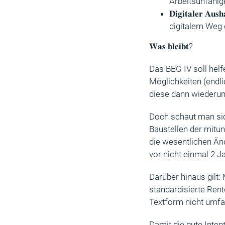
Arbeitsunfähig
𝐃𝐢𝐠𝐢𝐭𝐚𝐥𝐞
digitalem Weg e
𝐖𝐚𝐬 𝐛𝐥𝐞𝐢𝐛𝐭?
Das BEG IV soll helf
Möglichkeiten (endl
diese dann wiederum
Doch schaut man sich
Baustellen der mitun
die wesentlichen Än
vor nicht einmal 2 
Darüber hinaus gilt
standardisierte Rent
Textform nicht umfa
Damit die gute Inten