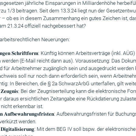
sgesetzen jährliche Einsparungen in Milliardenhöhe herbeifüh
rzu 1/3 beitragen. Seit dem 13.3.24 liegt nun der Gesetzentwu
 – ob es in diesem Zusammenhang ein gutes Zeichen ist, da
m 21.3.24 offiziell nachgebessert hat?
 arbeitsrechtlichen Neuerungen:
𝐭𝐫𝐞𝐧𝐠𝐞𝐧 𝐒𝐜𝐡𝐫𝐢𝐟𝐭𝐟𝐨𝐫𝐦: Künftig können Arbeitsverträge (inkl.
 werden (E-Mail reicht dann aus). Voraussetzung: Das Dok
d für Arbeitnehmer zugänglich sein und ausgedruckt werden 
Nachweis soll nur noch dann erforderlich sein, wenn Arbeitne
tig: In Bereichen, die § 2a SchwarzArbG unterfallen, gilt weit
𝐬𝐜𝐡𝐞𝐬 𝐙𝐞𝐮𝐠𝐧𝐢𝐬: Bei der Zeugniserteilung kann die elektronisch
r daraus ersichtlichen Zeitangabe eine Rückdatierung zulast
nicht erkennbar ist.
 𝐯𝐨𝐧 𝐀𝐮𝐟𝐛𝐞𝐰𝐚𝐡𝐫𝐮𝐧𝐠𝐬𝐟𝐫𝐢𝐬𝐭𝐞𝐧: Aufbewahrungsfristen für B
 verkürzt werden.
𝐝𝐞𝐫 𝐃𝐢𝐠𝐢𝐭𝐚𝐥𝐢𝐬𝐢𝐞𝐫𝐮𝐧𝐠: Mit dem BEG IV soll bspw. der elektron