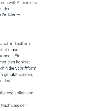
ren will. Alleine das
rf der
s Dr. Marco
 AÜG) auch in Textform
ument muss
können. Ein
hmer dies konkret
erhin die Schriftform.
e Form genutzt werden,
en des
uchungsbelege sollen von
ische Nachweis der