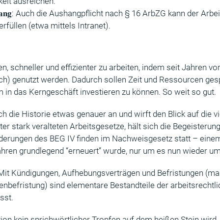
keit ausreichen.
 𝐀𝐮𝐬𝐡𝐚𝐧𝐠: Auch die Aushangpflicht nach § 16 ArbZG kann der Ar
rfüllen (etwa mittels Intranet).
en, schneller und effizienter zu arbeiten, indem seit Jahren vo
ich) genutzt werden. Dadurch sollen Zeit und Ressourcen ge
 in das Kerngeschäft investieren zu können. So weit so gut.
 die Historie etwas genauer an und wirft den Blick auf die v
ter stark veralteten Arbeitsgesetze, hält sich die Begeisterun
derungen des BEG IV finden im Nachweisgesetz statt – eine
Jahren grundlegend “erneuert” wurde, nur um es nun wieder u
: Mit Kündigungen, Aufhebungsverträgen und Befristungen (ma
enbefristung) sind elementare Bestandteile der arbeitsrechtl
sst.
tion kein sprichwörtlicher Tropfen auf dem heißen Stein wird,