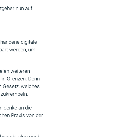
beitgeber nun auf
rhandene digitale
spart werden, um
ielen weiteren
g in Grenzen. Denn
m Gesetz, welches
mzukrempeln.
n denke an die
ichen Praxis von der
 besteht also noch