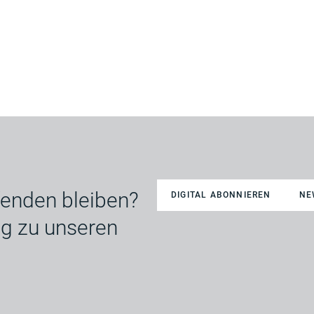
enden bleiben?
DIGITAL ABONNIEREN
NE
ng zu unseren