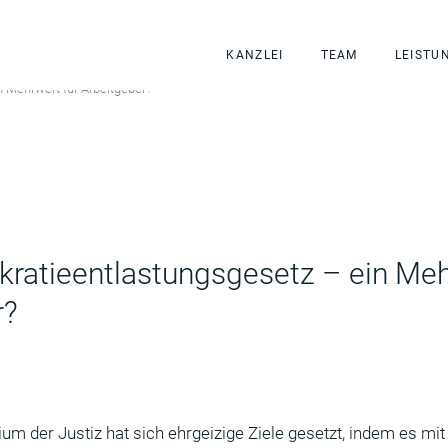
KANZLEI
TEAM
LEISTU
n Mehrwert für Arbeitgeber?
kratieentlastungsgesetz – ein Meh
r?
m der Justiz hat sich ehrgeizige Ziele gesetzt, indem es mit