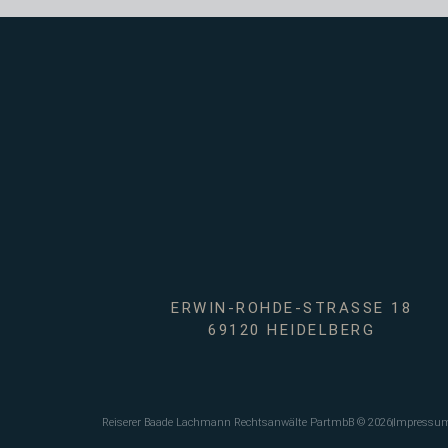
ERWIN-ROHDE-STRASSE 18
69120 HEIDELBERG
Impressu
Reiserer Baade Lachmann Rechtsanwälte PartmbB © 2026