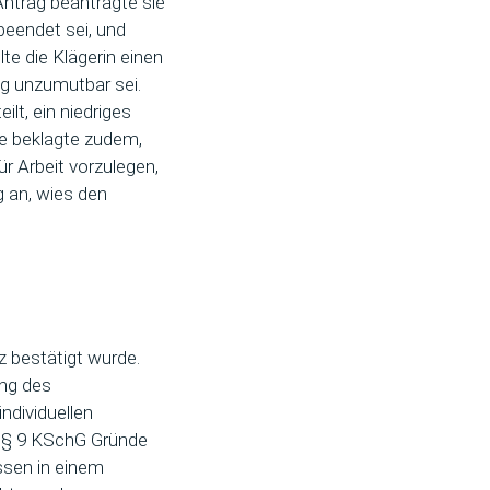
ntrag beantragte sie
 beendet sei, und
lte die Klägerin einen
ng unzumutbar sei.
ilt, ein niedriges
e beklagte zudem,
r Arbeit vorzulegen,
 an, wies den
z bestätigt wurde.
ung des
ndividuellen
ch § 9 KSchG Gründe
ssen in einem