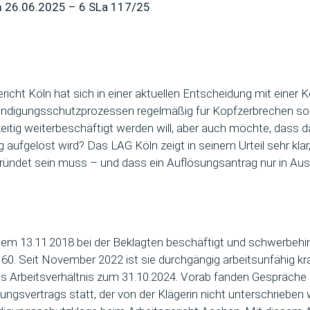
om 26.06.2025 – 6 SLa 117/25
icht Köln hat sich in einer aktuellen Entscheidung mit einer K
Kündigungsschutzprozessen regelmäßig für Kopfzerbrechen sor
itig weiterbeschäftigt werden will, aber auch möchte, dass d
 aufgelöst wird? Das LAG Köln zeigt in seinem Urteil sehr klar
ründet sein muss – und dass ein Auflösungsantrag nur in Au
t dem 13.11.2018 bei der Beklagten beschäftigt und schwerbeh
60. Seit November 2022 ist sie durchgängig arbeitsunfähig kr
as Arbeitsverhältnis zum 31.10.2024. Vorab fanden Gespräche 
ungsvertrags statt, der von der Klägerin nicht unterschrieben 