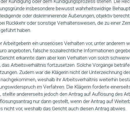
er Kündigung oder dem Kündigungsprozess stehen. Die Re
ösungsgründe insbesondere bewusst wahrheitswidrige Behau
eidigende oder diskriminierende Äußerungen, objektiv berech
bei Rückkehr oder sonstige Verhaltensweisen, die zu einer Zer
 geführt haben.
er Arbeitgeberin ein unseriöses Verhalten vor, unter anderem we
uro angeboten, falsche sozialrechtliche Informationen gegebe
ericht erkannte darin aber kein Verhalten von solch schwerw
 das Arbeitsverhältnis fortzusetzen. Solche Vorgänge beträf
erletzungen. Zudem war die Klägerin nicht der Unterzeichnung 
nachgekommen, weshalb ihr Arbeitsverhältnis weiterhin besta
ngswiderspruch im Verfahren. Die Klägerin forderte einerseits
 stellte andererseits jedoch den Antrag auf Auflösung des Arb
uflösungsantrag nur dann gestellt, wenn der Antrag auf Weite
ies nicht vor, weshalb das Gericht auch diesen Antrag abwies.