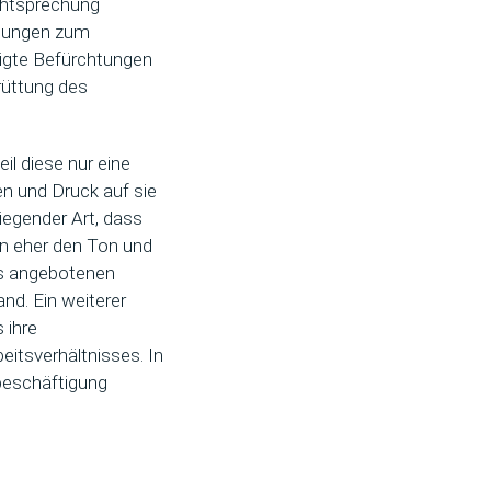
chtsprechung
ptungen zum
tigte Befürchtungen
rüttung des
il diese nur eine
n und Druck auf sie
iegender Art, dass
en eher den Ton und
des angebotenen
nd. Ein weiterer
 ihre
eitsverhältnisses. In
rbeschäftigung