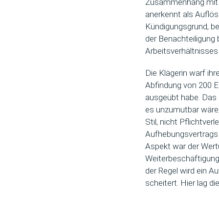
Zusammenhang mit d
anerkennt als Aufl
Kündigungsgrund, bel
der Benachteiligung 
Arbeitsverhältnisses
Die Klägerin warf ihr
Abfindung von 200 E
ausgeübt habe. Das G
es unzumutbar wäre,
Stil, nicht Pflichtv
Aufhebungsvertrags 
Aspekt war der Wertu
Weiterbeschäftigung,
der Regel wird ein A
scheitert. Hier lag d