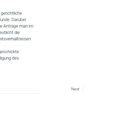
gerichtliche
ründe. Darüber
lche Anträge man im
utlicht die
eitsverhältnissen
geschickte
digung des
Next