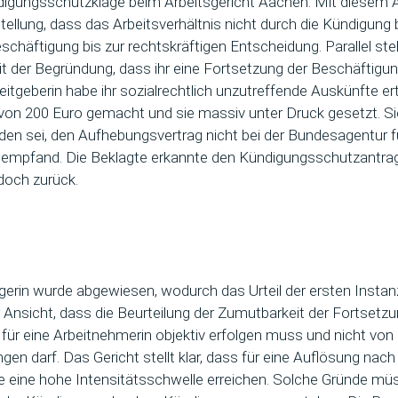
digungsschutzklage beim Arbeitsgericht Aachen. Mit diesem A
stellung, dass das Arbeitsverhältnis nicht durch die Kündigung
schäftigung bis zur rechtskräftigen Entscheidung. Parallel stel
t der Begründung, dass ihr eine Fortsetzung der Beschäftigu
beitgeberin habe ihr sozialrechtlich unzutreffende Auskünfte erte
on 200 Euro gemacht und sie massiv unter Druck gesetzt. Si
den sei, den Aufhebungsvertrag nicht bei der Bundesagentur fü
s empfand. Die Beklagte erkannte den Kündigungsschutzantrag
doch zurück.
gerin wurde abgewiesen, wodurch das Urteil der ersten Instan
 Ansicht, dass die Beurteilung der Zumutbarkeit der Fortsetz
 für eine Arbeitnehmerin objektiv erfolgen muss und nicht von i
n darf. Das Gericht stellt klar, dass für eine Auflösung na
e eine hohe Intensitätsschwelle erreichen. Solche Gründe mü