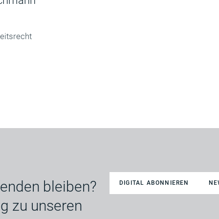
achmann
eitsrecht
enden bleiben?
DIGITAL ABONNIEREN
NE
ng zu unseren