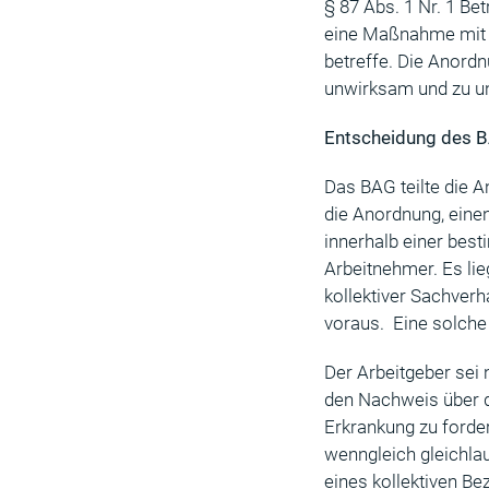
§ 87 Abs. 1 Nr. 1 Be
eine Maßnahme mit k
betreffe. Die Anord
unwirksam und zu unt
Entscheidung des 
Das BAG teilte die A
die Anordnung, eine
innerhalb einer bes
Arbeitnehmer. Es lie
kollektiver Sachverh
voraus. Eine solche
Der Arbeitgeber sei 
den Nachweis über di
Erkrankung zu ford
wenngleich gleichla
eines kollektiven B