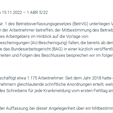
 15.11.2022 – 1 ABR 5/22
r. 1 des Betriebsverfassungsgesetzes (BetrVG) unterliegen V
er Arbeitnehmer betreffen, der Mitbestimmung des Betriebs
s Arbeitgebers im Hinblick auf die Vorlage von
escheinigungen (AU-Bescheinigung) fallen, die bereits ab de
te das Bundesarbeitsgericht (BAG) in einer kürzlich veröffent
elheiten und Folgen des Beschlusses besprechen wir im folgen
schäftigt etwa 1.175 Arbeitnehmer. Seit dem Jahr 2018 hatte 
ehmern gleichlautende schriftliche Anordnungen erteilt, welc
des Schreibens für jede Krankmeldung vom ersten Fehltag an 
 der Auffassung, bei dieser Angelegenheit über ein Mitbesti