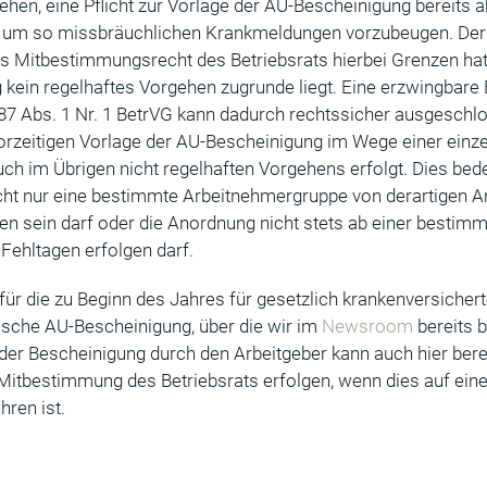
hen, eine Pflicht zur Vorlage der AU-Bescheinigung bereits 
, um so missbräuchlichen Krankmeldungen vorzubeugen. De
as Mitbestimmungsrecht des Betriebsrats hierbei Grenzen hat.
kein regelhaftes Vorgehen zugrunde liegt. Eine erzwingbare 
 87 Abs. 1 Nr. 1 BetrVG kann dadurch rechtssicher ausgesch
orzeitigen Vorlage der AU-Bescheinigung im Wege einer einze
ch im Übrigen nicht regelhaften Vorgehens erfolgt. Dies bede
cht nur eine bestimmte Arbeitnehmergruppe von derartigen 
en sein darf oder die Anordnung nicht stets ab einer bestim
Fehltagen erfolgen darf.
für die zu Beginn des Jahres für gesetzlich krankenversiche
nische AU-Bescheinigung, über die wir im
Newsroom
bereits b
 der Bescheinigung durch den Arbeitgeber kann auch hier ber
Mitbestimmung des Betriebsrats erfolgen, wenn dies auf ei
hren ist.