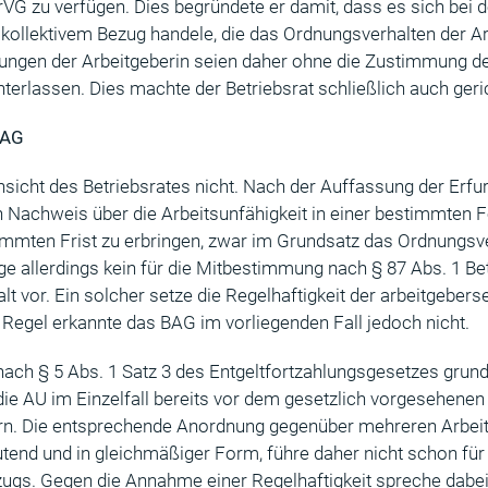
trVG zu verfügen. Dies begründete er damit, dass es sich be
ollektivem Bezug handele, die das Ordnungsverhalten der A
nungen der Arbeitgeberin seien daher ohne die Zustimmung de
erlassen. Dies machte der Betriebsrat schließlich auch geric
BAG
nsicht des Betriebsrates nicht. Nach der Auffassung der Erfurt
n Nachweis über die Arbeitsunfähigkeit in einer bestimmten 
timmten Frist zu erbringen, zwar im Grundsatz das Ordnungsv
ge allerdings kein für die Mitbestimmung nach § 87 Abs. 1 Be
alt vor. Ein solcher setze die Regelhaftigkeit der arbeitgeber
 Regel erkannte das BAG im vorliegenden Fall jedoch nicht.
nach § 5 Abs. 1 Satz 3 des Entgeltfortzahlungsgesetzes grunds
e AU im Einzelfall bereits vor dem gesetzlich vorgesehenen 
ern. Die entsprechende Anordnung gegenüber mehreren Arbei
utend und in gleichmäßiger Form, führe daher nicht schon fü
ezugs. Gegen die Annahme einer Regelhaftigkeit spreche dabe