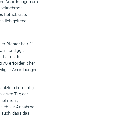
i den Anordnungen um
rbeitnehmer
s Betriebsrats
htlich geltend.
er Richter betrifft
Form und ggf.
erhalten der
trVG erforderlicher
seitigen Anordnungen
ätzlich berechtigt,
vierten Tag der
tnehmern,
r sich zur Annahme
i auch, dass das