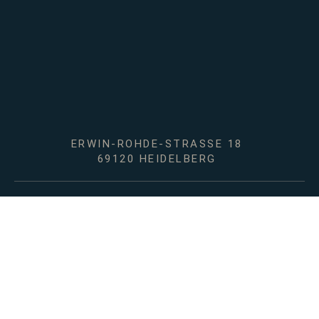
ERWIN-ROHDE-STRASSE 18
69120 HEIDELBERG
+49 (0)6221/64878-00
INFO@RBL-ARBEITSRECHT.DE
RBL NEWS ABONNIEREN
FOLLOW US