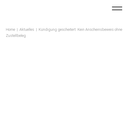
KANZLEI
Home
|
Aktuelles
|
Kündigung gescheitert: Kein Anscheinsbeweis ohne
TEAM
Zustellbeleg
LEISTUNGEN
KARRIERE
AKTUELLES
KONTAKT