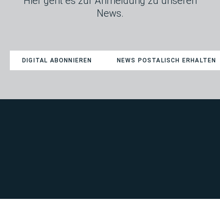
Hier geht es zur Anmeldung zu unseren
News.
DIGITAL ABONNIEREN
NEWS POSTALISCH ERHALTEN
ERWIN-ROHDE-STRASSE 18